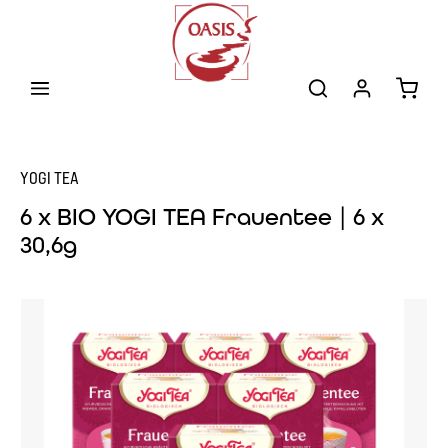
Zum Hauptinhalt springen
Warenk
YOGI TEA
6 x BIO YOGI TEA Frauentee | 6 x
30,6g
Bildergalerie überspringen