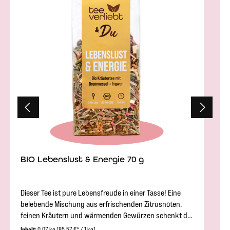
BIO Lebenslust & Energie 70 g
Dieser Tee ist pure Lebensfreude in einer Tasse! Eine
belebende Mischung aus erfrischenden Zitrusnoten,
feinen Kräutern und wärmenden Gewürzen schenkt dir
neue Energie und bringt Balance in deinen Alltag. Sanfte
Inhalt:
0.07 kg
(85,57 €* / 1 kg)