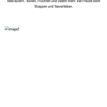
Teekräutern, -blüten, Früchten und vielem mehr. Viel Freude beim
Shoppen und Teeverlieben.
Angebote entdecken