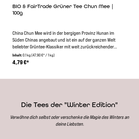
BIO & FairTrade Grüner Tee Chun Mee |
100g
China Chun Mee wird in der bergigen Provinz Hunan im
Süden Chinas angebaut und ist ein auf der ganzen Welt
beliebter Grüntee-Klassiker mit weit zurückreichender
Tradition. Chun Mee bedeutet “wertvolle Augenbraue”,
Inhalt:
0.1 kg
(47,90 €* / 1 kg)
da das Blatt an die Augenbrauenform einer klassischen,
4,79 €*
chinesischen Schönheit erinnert. Der Tee zeichnet sich
durch seine leicht herbe, aromatische Tasse
aus.ZubereitungFür die Zubereitung von einer Tasse
einen Teelöffel Tee mit 70°C-100°C heißem Wasser
aufgießen und 2-3 Minuten ziehen
lassen.ZutatenGrüner Tee (Camellia sinensis) aus
Die Tees der "Winter Edition"
kontrolliert biologischem Anbau | Nach Fairtrade
Standards gehandelt | Nicht-EU-Landwirtschaft | Öko-
Verwöhne dich selbst oder verschenke die Magie des Winters an
Kontrollstelle DE-ÖKO-006.
deine Liebsten.