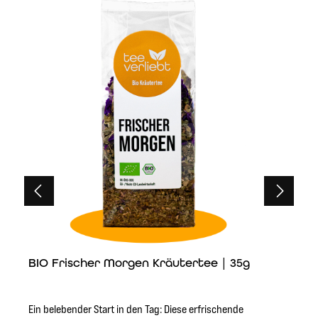
Stunden der Ruhe und Besinnung.Verwöhne dich selbst
oder verschenke die Magie des „Besinnliche Auszeit“
Früchtetees an deine Liebsten. Entdecke den
Geschmack des Winters in jeder Tasse und lass dich von
der Wärme und dem Charme unserer einzigartigen
„Winter Edition“ Teemischungen
verzaubern.ZubereitungFür die Zubereitung einer Tasse
2-3 Teelöffel Tee mit 100°C heißem Wasser aufgießen
und mindestens 5-8 Minuten ziehen
lassen.ZutatenZitronenmelisse, Apfelstücke, grüner
Rooibos, Pfefferminze, Fenchel (süß), Kamillenblüten,
Johannisbrotstücke, Zimt, Hagebuttenschalen,
Anissamen, Orangenschale, Aroma, natürliches
Zitrusaroma, Bourbon Vanille-Extrakt.
BIO Frischer Morgen Kräutertee | 35g
Ein belebender Start in den Tag: Diese erfrischende