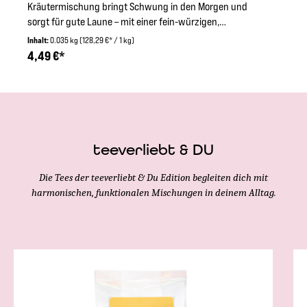
Kräutermischung bringt Schwung in den Morgen und
sorgt für gute Laune – mit einer fein-würzigen,
anregenden Salbeinote.Zuberreitung:Für die
Inhalt:
0.035 kg
(128,29 €* / 1 kg)
Zubereitung einer Tasse 2-3 Teelöffel Tee mit 100°C
4,49 €*
heißem Wasser aufgießen und mindestens 5-8 Minuten
ziehen lassen.Zutaten:Salbei, Brombeerblätter,
Spitzwegerich, Malvenblüten, Apfelminzblätter und
Pfefferminzblätter aus kontrolliert-biologischem Anbau
| DE-ÖKO-006
teeverliebt & DU
Die Tees der teeverliebt & Du Edition begleiten dich mit
harmonischen, funktionalen Mischungen in deinem Alltag.
Produktgalerie überspringen