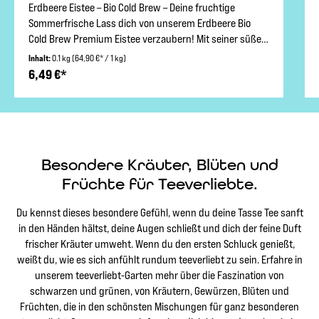
Erdbeere Eistee – Bio Cold Brew – Deine fruchtige
Sommerfrische Lass dich von unserem Erdbeere Bio
Cold Brew Premium Eistee verzaubern! Mit seiner süßen
Fruchtigkeit und natürlichen Zutaten ist dieser Tee die
Inhalt:
0.1 kg
(64,90 €* / 1 kg)
ideale Alternative zu herkömmlichen, zuckerhaltigen
6,49 €*
Eistees. Bei uns steht das pure Geschmackserlebnis im
Vordergrund – 100% bio und ohne künstliche Zusätze.
Fruchtig und Lecker – Der Geschmack des Sommers
Unser Erdbeere Bio Eistee Cold Brew bringt dir den
Sommer direkt ins Glas. Die intensiven, fruchtigen
Besondere Kräuter, Blüten und
Aromen von sonnengereiften Erdbeeren zaubern dir ein
Geschmackserlebnis, das seinesgleichen sucht. Kein
Früchte für Teeverliebte.
Zucker, keine künstlichen Aromen – nur pure,
unverfälschte Frische. Cold Brew Bio Premium Eistees
Du kennst dieses besondere Gefühl, wenn du deine Tasse Tee sanft
von teeverliebt – Die erfrischend gesunde Alternative
in den Händen hältst, deine Augen schließt und dich der feine Duft
Unser Bio Cold Brew Eistee wird, anders als
frischer Kräuter umweht. Wenn du den ersten Schluck genießt,
herkömmliche Tees, mit kaltem Wasser zubereitet. Das
weißt du, wie es sich anfühlt rundum teeverliebt zu sein. Erfahre in
bewahrt die zarten Aromen und sorgt für einen
unserem teeverliebt-Garten mehr über die Faszination von
besonders sanften Geschmack. Dieser kalte Aufguss ist
schwarzen und grünen, von Kräutern, Gewürzen, Blüten und
die ideale Methode, um den Tee an heißen Tagen sofort
Früchten, die in den schönsten Mischungen für ganz besonderen