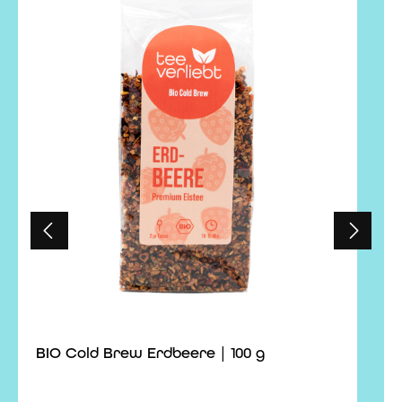
lassen.ZutatenApfelstücke*, Hibiskusblüten*,
Holunderbeeren*, Weinbeeren*, natürliches
Früchtearoma | *aus kontrolliert biologischem Anbau |
Erzeugnis der EU- / Nicht-EU-Landwirtschaft | Öko-
Kontrollstelle DE-ÖKO-006.
BIO Cold Brew Erdbeere | 100 g