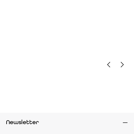
OASIS – schmecken Sie
den Unterschied.
Newsletter