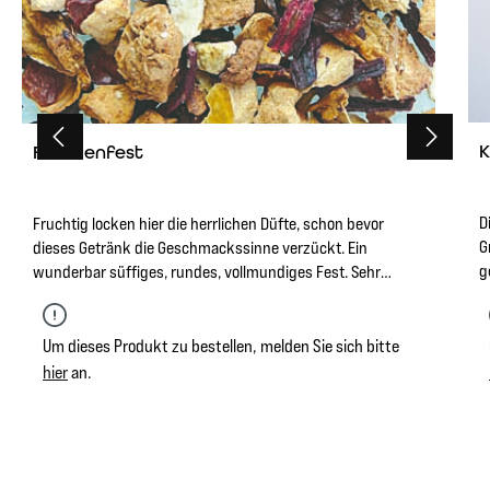
K
Familienfest
D
Fruchtig locken hier die herrlichen Düfte, schon bevor
G
dieses Getränk die Geschmackssinne verzückt. Ein
g
wunderbar süffiges, rundes, vollmundiges Fest. Sehr
d
nachhaltig im Geschmack und ein Genuss auch als
Kaltgetränk. Mit zartem Apfel- und Pfirsicharoma.
Um dieses Produkt zu bestellen, melden Sie sich bitte
hier
an.