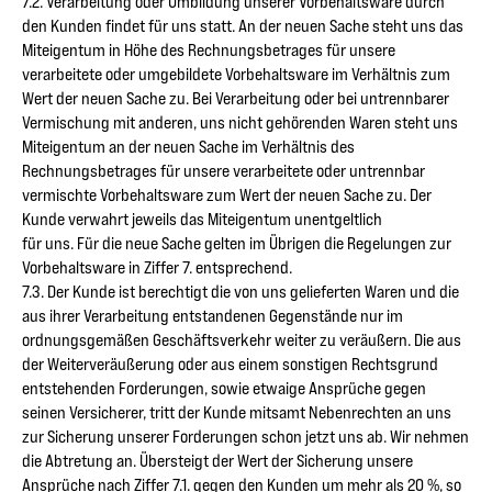
7.2. Verarbeitung oder Umbildung unserer Vorbehaltsware durch
den Kunden findet für uns statt. An der neuen Sache steht uns das
Miteigentum in Höhe des Rechnungsbetrages für unsere
verarbeitete oder umgebildete Vorbehaltsware im Verhältnis zum
Wert der neuen Sache zu. Bei Verarbeitung oder bei untrennbarer
Vermischung mit anderen, uns nicht gehörenden Waren steht uns
Miteigentum an der neuen Sache im Verhältnis des
Rechnungsbetrages für unsere verarbeitete oder untrennbar
vermischte Vorbehaltsware zum Wert der neuen Sache zu. Der
Kunde verwahrt jeweils das Miteigentum unentgeltlich
für uns. Für die neue Sache gelten im Übrigen die Regelungen zur
Vorbehaltsware in Ziffer 7. entsprechend.
7.3. Der Kunde ist berechtigt die von uns gelieferten Waren und die
aus ihrer Verarbeitung entstandenen Gegenstände nur im
ordnungsgemäßen Geschäftsverkehr weiter zu veräußern. Die aus
der Weiterveräußerung oder aus einem sonstigen Rechtsgrund
entstehenden Forderungen, sowie etwaige Ansprüche gegen
seinen Versicherer, tritt der Kunde mitsamt Nebenrechten an uns
zur Sicherung unserer Forderungen schon jetzt uns ab. Wir nehmen
die Abtretung an. Übersteigt der Wert der Sicherung unsere
Ansprüche nach Ziffer 7.1. gegen den Kunden um mehr als 20 %, so