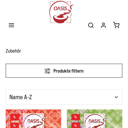
Zum Hauptinhalt springen
Warenk
Zubehör
Produkte filtern
%
%
%
%