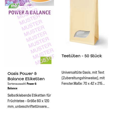
anbringen und haften
anbringen und haften
zuverlässig.
zuverlässig.
Teetüten - 50 Stück
Universaltüte Oasis, mit Text
Oasis Power &
(Zubereitungshinweise), mit
Balance Etiketten
Fenster.Maße: 70 x 42 x 215
Sortenauswahl:
Power &
Balance
mm
Selbstklebende Etiketten für
Früchtetee – Größe 60 x 120
mm, unbeschriftetUnsere
hochwertigen