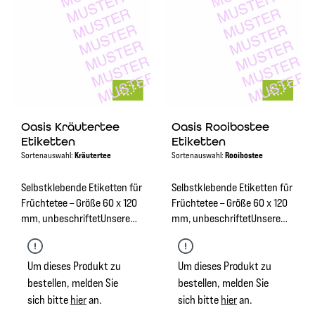
Oasis Kräutertee
Oasis Rooibostee
Etiketten
Etiketten
Sortenauswahl:
Kräutertee
Sortenauswahl:
Rooibostee
Selbstklebende Etiketten für
Selbstklebende Etiketten für
Früchtetee – Größe 60 x 120
Früchtetee – Größe 60 x 120
mm, unbeschriftetUnsere
mm, unbeschriftetUnsere
hochwertigen
hochwertigen
selbstklebenden Etiketten in
selbstklebenden Etiketten in
der Größe 60 x 120 mm
der Größe 60 x 120 mm
Um dieses Produkt zu
Um dieses Produkt zu
eignen sich perfekt zur
eignen sich perfekt zur
bestellen, melden Sie
bestellen, melden Sie
Kennzeichnung von
Kennzeichnung von
sich bitte
hier
an.
sich bitte
hier
an.
Früchtetees. Die Etiketten
Früchtetees. Die Etiketten