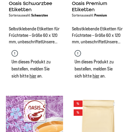
Oasis Schwarztee
Oasis Premium
Etiketten
Etiketten
Sortenauswahl:
Schwarztee
Sortenauswahl:
Premium
Selbstklebende Etiketten für
Selbstklebende Etiketten für
Früchtetee – Größe 60 x 120
Früchtetee – Größe 60 x 120
mm, unbeschriftetUnsere
mm, unbeschriftetUnsere
hochwertigen
hochwertigen
selbstklebenden Etiketten in
selbstklebenden Etiketten in
der Größe 60 x 120 mm
der Größe 60 x 120 mm
Um dieses Produkt zu
Um dieses Produkt zu
eignen sich perfekt zur
eignen sich perfekt zur
bestellen, melden Sie
bestellen, melden Sie
Kennzeichnung von
Kennzeichnung von
sich bitte
hier
an.
sich bitte
hier
an.
Früchtetees. Die Etiketten
Früchtetees. Die Etiketten
sind unbeschriftet und
sind unbeschriftet und
bieten Ihnen die Freiheit, sie
bieten Ihnen die Freiheit, sie
individuell zu beschriften.
individuell zu beschriften.
%
Dank der selbstklebenden
Dank der selbstklebenden
Rückseite lassen sie sich
Rückseite lassen sie sich
%
einfach und schnell auf
einfach und schnell auf
nahezu allen Oberflächen
nahezu allen Oberflächen