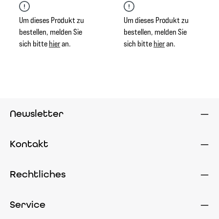
selbstklebenden Etiketten in
der Größe 60 x 120 mm
Um dieses Produkt zu
Um dieses Produkt zu
eignen sich perfekt zur
bestellen, melden Sie
bestellen, melden Sie
Kennzeichnung von
sich bitte
hier
an.
sich bitte
hier
an.
Früchtetees. Die Etiketten
sind unbeschriftet und
bieten Ihnen die Freiheit, sie
individuell zu beschriften.
Dank der selbstklebenden
Rückseite lassen sie sich
Newsletter
einfach und schnell auf
nahezu allen Oberflächen
anbringen und haften
Kontakt
zuverlässig.
Rechtliches
Service