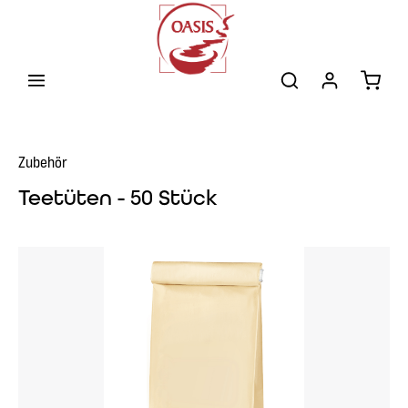
Zum Hauptinhalt springen
Warenk
Zubehör
Teetüten - 50 Stück
Bildergalerie überspringen