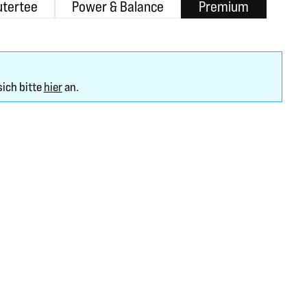
utertee
Power & Balance
Premium
sich bitte
hier
an.