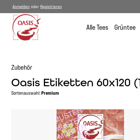
Anmelden
oder
Registrieren
um Hauptinhalt springen
Zur Hauptnavigation springen
Alle Tees
Grüntee
Zubehör
Oasis Etiketten 60x120 (
Sortenauswahl:
Premium
Bildergalerie überspringen