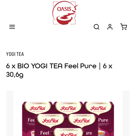
Zum Hauptinhalt springen
Warenk
YOGI TEA
6 x BIO YOGI TEA Feel Pure | 6 x
30,6g
Bildergalerie überspringen