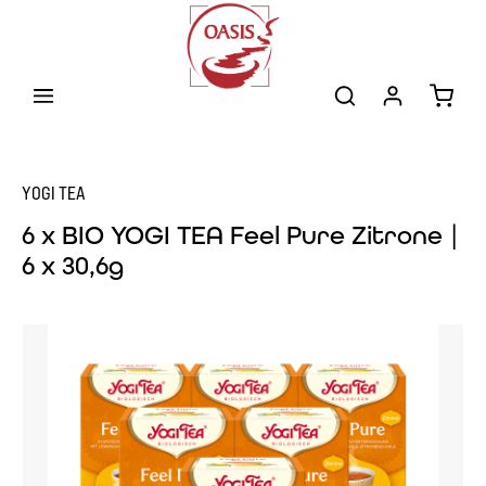
Zum Hauptinhalt springen
Warenk
YOGI TEA
6 x BIO YOGI TEA Feel Pure Zitrone |
6 x 30,6g
Bildergalerie überspringen