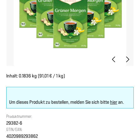
Inhalt:
0.1836 kg
(91,01 € / 1 kg)
Um dieses Produkt zu bestellen, melden Sie sich bitte
hier
an.
Produktnummer:
29382-6
GTIN/EAN:
4020989293862