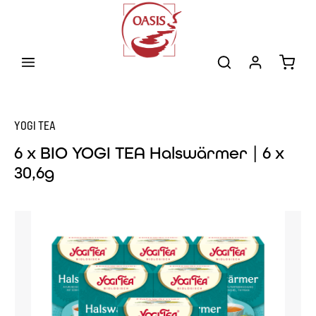
Zum Hauptinhalt springen
Warenk
YOGI TEA
6 x BIO YOGI TEA Halswärmer | 6 x
30,6g
Bildergalerie überspringen