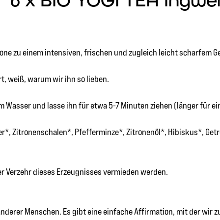
6 x BIO YOGI TEA Ingwer 
Zitrone zu einem intensiven, frischen und zugleich leicht scharf
rt, weiß, warum wir ihn so lieben.
 Wasser und lasse ihn für etwa 5-7 Minuten ziehen (länger für e
r*, Zitronenschalen*, Pfefferminze*, Zitronenöl*, Hibiskus*, Get
ger Verzehr dieses Erzeugnisses vermieden werden.
derer Menschen. Es gibt eine einfache Affirmation, mit der wir 