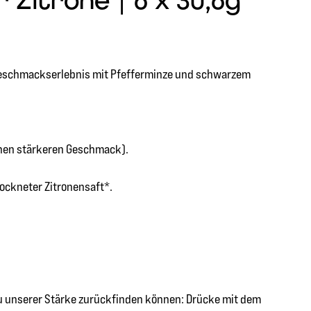
Zitrone | 6 x 30,6g "
em Geschmackserlebnis mit Pfefferminze und schwarzem
inen stärkeren Geschmack).
rockneter Zitronensaft*.
zu unserer Stärke zurückfinden können: Drücke mit dem