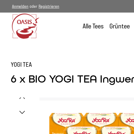
Anmelden
oder
Registrieren
um Hauptinhalt springen
Zur Hauptnavigation springen
Alle Tees
Grüntee
YOGI TEA
6 x BIO YOGI TEA Ingwer
Bildergalerie überspringen