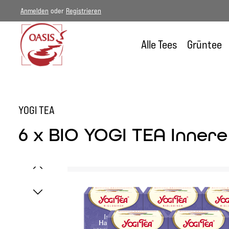
Anmelden
oder
Registrieren
um Hauptinhalt springen
Zur Hauptnavigation springen
Alle Tees
Grüntee
YOGI TEA
6 x BIO YOGI TEA Innere
Bildergalerie überspringen