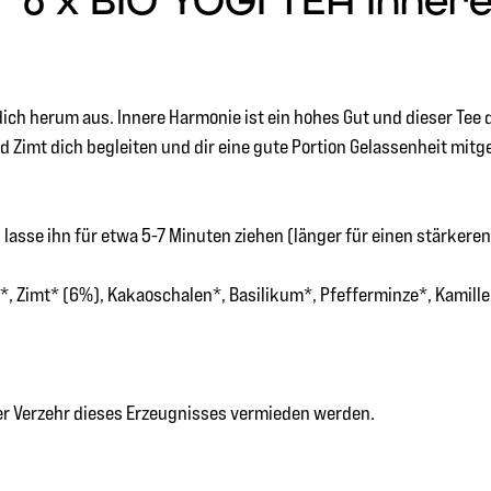
6 x BIO YOGI TEA Innere 
 dich herum aus. Innere Harmonie ist ein hohes Gut und dieser Te
 Zimt dich begleiten und dir eine gute Portion Gelassenheit mitg
asse ihn für etwa 5-7 Minuten ziehen (länger für einen stärkere
, Zimt* (6%), Kakaoschalen*, Basilikum*, Pfefferminze*, Kamille
ger Verzehr dieses Erzeugnisses vermieden werden.