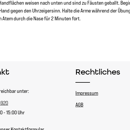
e Handflächen weisen nach unten und sind zu Fäusten geballt. Begi
e Hand gegen den Uhrzeigersinn. Halte die Arme während der Übun
 Atem durch die Nase für 2 Minuten fort.
akt
Rechtliches
reichbar unter:
Impressum
4920
AGB
0 - 15:00 Uhr
unser
Kontaktformular
.