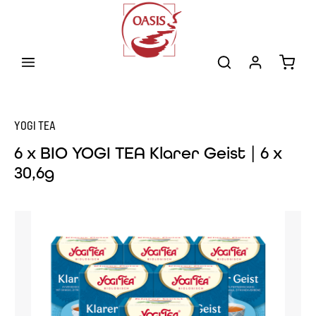
Zum Hauptinhalt springen
Warenk
YOGI TEA
6 x BIO YOGI TEA Klarer Geist | 6 x
30,6g
Bildergalerie überspringen