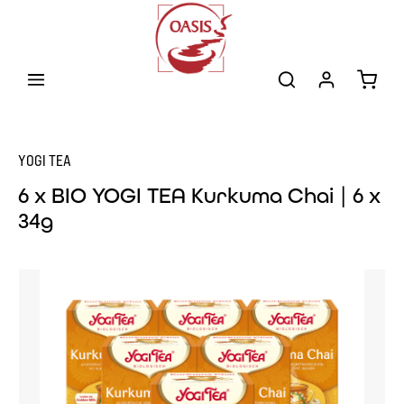
Zum Hauptinhalt springen
Warenk
YOGI TEA
6 x BIO YOGI TEA Kurkuma Chai | 6 x
34g
Bildergalerie überspringen