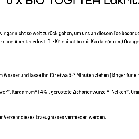
6 x BIO YOGI TEA Lakritz 
wir gar nicht so weit zurück gehen, um uns an diesem Tee besonde
deen und Abenteuerlust. Die Kombination mit Kardamom und Ora
 Wasser und lasse ihn für etwa 5-7 Minuten ziehen (länger für e
wer*, Kardamom* (4%), geröstete Zichorienwurzel*, Nelken*, Oran
ger Verzehr dieses Erzeugnisses vermieden werden.