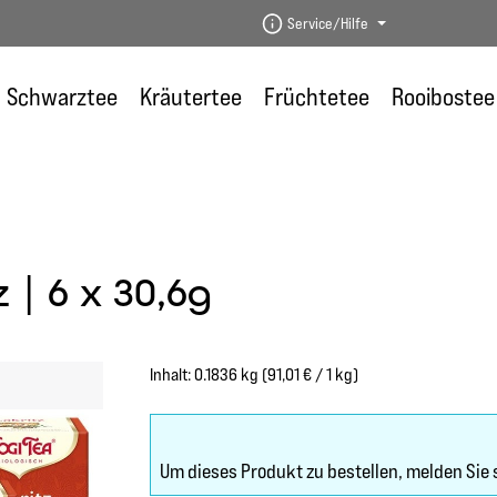
Service/Hilfe
Schwarztee
Kräutertee
Früchtetee
Rooibostee
 | 6 x 30,6g
Inhalt:
0.1836 kg
(91,01 € / 1 kg)
Um dieses Produkt zu bestellen, melden Sie 