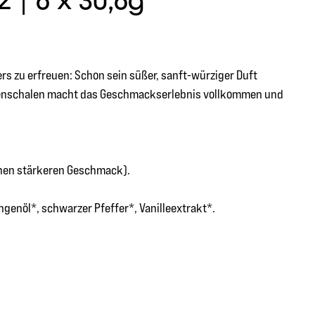
| 6 x 30,6g "
rs zu erfreuen: Schon sein süßer, sanft-würziger Duft
ngenschalen macht das Geschmackserlebnis vollkommen und
inen stärkeren Geschmack).
genöl*, schwarzer Pfeffer*, Vanilleextrakt*.