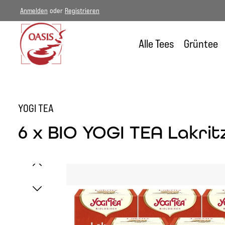
Anmelden
oder
Registrieren
um Hauptinhalt springen
Zur Hauptnavigation springen
Alle Tees
Grüntee
YOGI TEA
6 x BIO YOGI TEA Lakritz
Bildergalerie überspringen