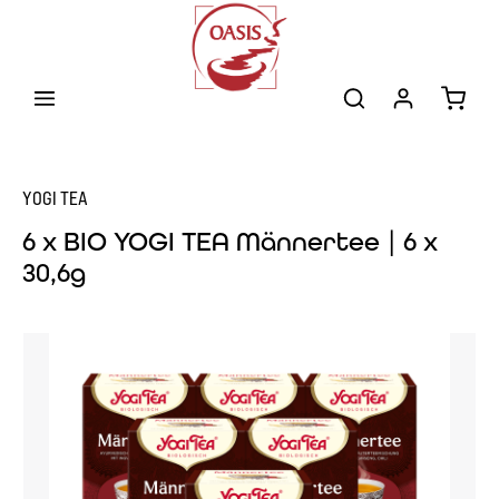
Zum Hauptinhalt springen
Warenk
YOGI TEA
6 x BIO YOGI TEA Männertee | 6 x
30,6g
Bildergalerie überspringen