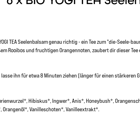
6 x BIO YOGI TEA Seelenb
 YOGI TEA Seelenbalsam genau richtig - ein Tee zum "die-Seele-b
ßem Rooibos und fruchtigen Orangennoten, zaubert dir dieser Tee e
asse ihn für etwa 8 Minuten ziehen (länger für einen stärkeren
orienwurzel*, Hibiskus*, Ingwer*, Anis*, Honeybush*, Orangenscha
 Orangenöl*, Vanilleschoten*, Vanilleextrakt*.