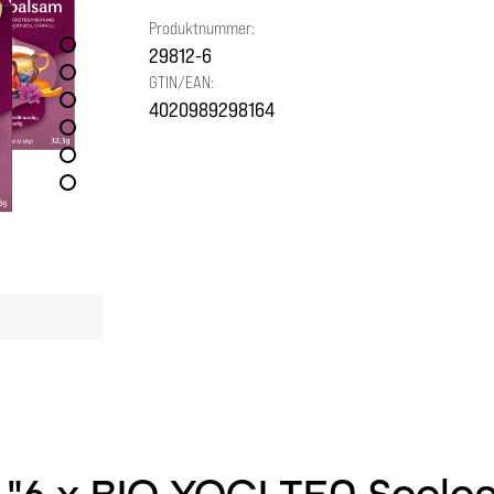
Produktnummer:
29812-6
GTIN/EAN:
4020989298164