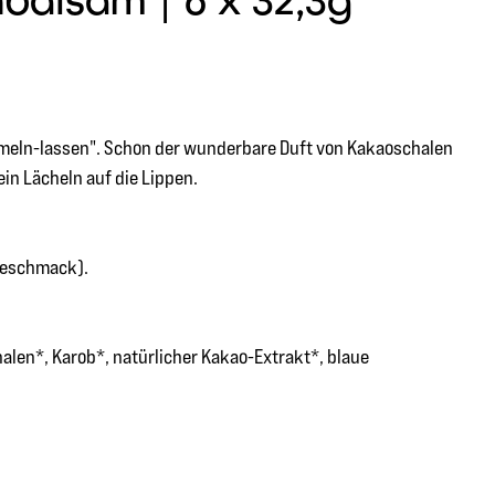
alsam | 6 x 32,3g "
aumeln-lassen". Schon der wunderbare Duft von Kakaoschalen
in Lächeln auf die Lippen.
 Geschmack).
len*, Karob*, natürlicher Kakao-Extrakt*, blaue