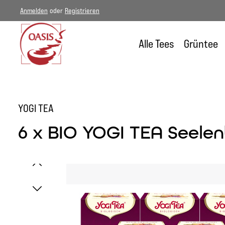
Anmelden
oder
Registrieren
um Hauptinhalt springen
Zur Hauptnavigation springen
Alle Tees
Grüntee
YOGI TEA
6 x BIO YOGI TEA Seelen
Bildergalerie überspringen