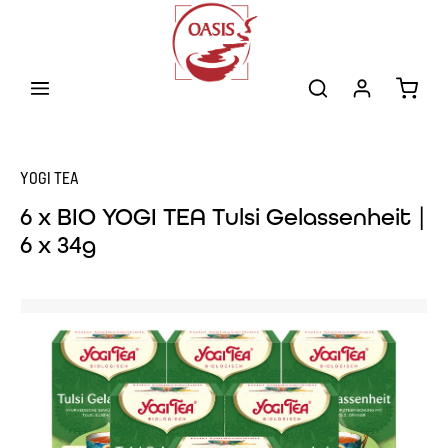
Zum Hauptinhalt springen
Warenk
YOGI TEA
6 x BIO YOGI TEA Tulsi Gelassenheit |
6 x 34g
Bildergalerie überspringen