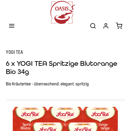
Zum Hauptinhalt springen
Warenk
YOGI TEA
6 x YOGI TEA Spritzige Blutorange
Bio 34g
Bio Kräutertee - überraschend. elegant. spritzig
Bildergalerie überspringen