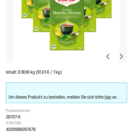
Inhalt:
0.1836 kg
(91,01 € / 1 kg)
Um dieses Produkt zu bestellen, melden Sie sich bitte
hier
an.
Produktnummer:
29707-6
GTIN/EAN:
4020989297679