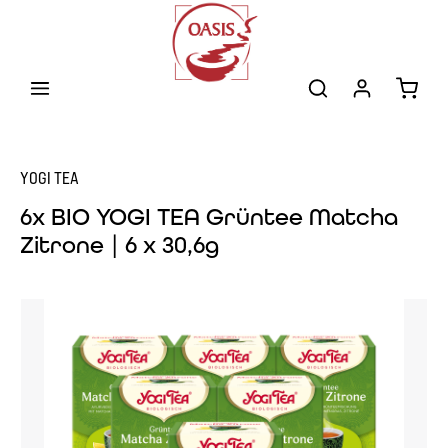
Zum Hauptinhalt springen
Warenk
YOGI TEA
6x BIO YOGI TEA Grüntee Matcha
Zitrone | 6 x 30,6g
Bildergalerie überspringen