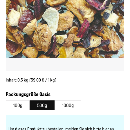
Inhalt:
0.5 kg
(59,00 € / 1 kg)
auswählen
Packungsgröße Oasis
100g
500g
1000g
Um dieses Produkt zu bestellen, melden Sie sich bitte
hier
an.