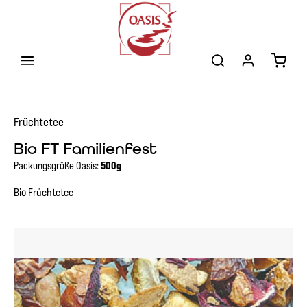
Zum Hauptinhalt springen
Warenk
Früchtetee
Bio FT Familienfest
Packungsgröße Oasis:
500g
Bio Früchtetee
Bildergalerie überspringen