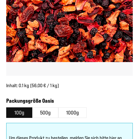
Inhalt:
0.1 kg
(56,00 € / 1 kg)
auswählen
Packungsgröße Oasis
100g
500g
1000g
Um dieses Produkt zu bestellen, melden Sie sich bitte
hier
an.