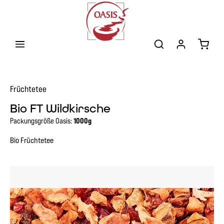
Zum Hauptinhalt springen
Warenk
Früchtetee
Bio FT Wildkirsche
Packungsgröße Oasis:
1000g
Bio Früchtetee
Bildergalerie überspringen