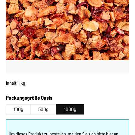
Inhalt:
1 kg
auswählen
Packungsgröße Oasis
100g
500g
1000g
Um dieses Produkt zu bestellen, melden Sie sich bitte
hier
an.