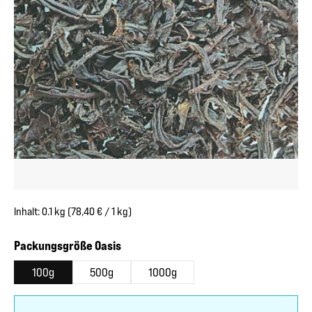
Inhalt:
0.1 kg
(78,40 € / 1 kg)
auswählen
Packungsgröße Oasis
100g
500g
1000g