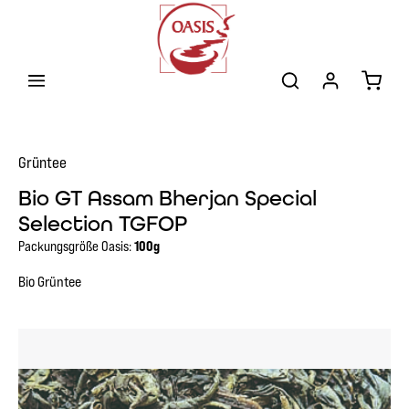
Zum Hauptinhalt springen
Warenk
Grüntee
Bio GT Assam Bherjan Special
Selection TGFOP
Packungsgröße Oasis:
100g
Bio Grüntee
Bildergalerie überspringen