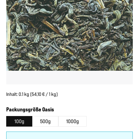
Inhalt:
0.1 kg
(54,10 € / 1 kg)
auswählen
Packungsgröße Oasis
100g
500g
1000g