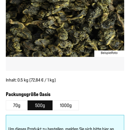
Inhalt:
0.5 kg
(72,84 € / 1 kg)
auswählen
Packungsgröße Oasis
70g
500g
1000g
Um dieses Produkt zu bestellen, melden Sie sich bitte
hier
an.