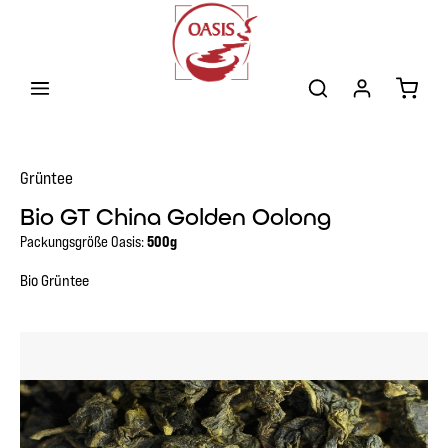
Zum Hauptinhalt springen
Warenk
Grüntee
Bio GT China Golden Oolong
Packungsgröße Oasis:
500g
Bio Grüntee
Bildergalerie überspringen