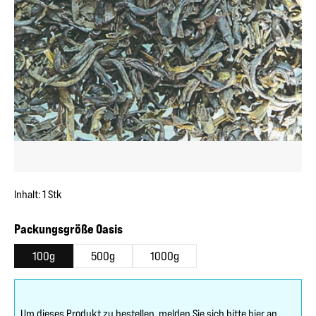
Inhalt:
1 Stk
auswählen
Packungsgröße Oasis
100g
500g
1000g
Um dieses Produkt zu bestellen, melden Sie sich bitte
hier
an.