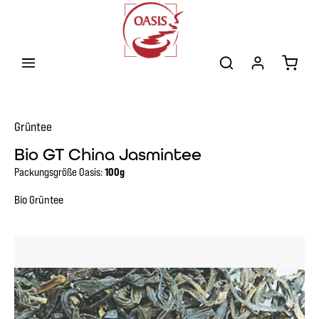
Zum Hauptinhalt springen
Warenk
Grüntee
Bio GT China Jasmintee
Packungsgröße Oasis:
100g
Bio Grüntee
Bildergalerie überspringen