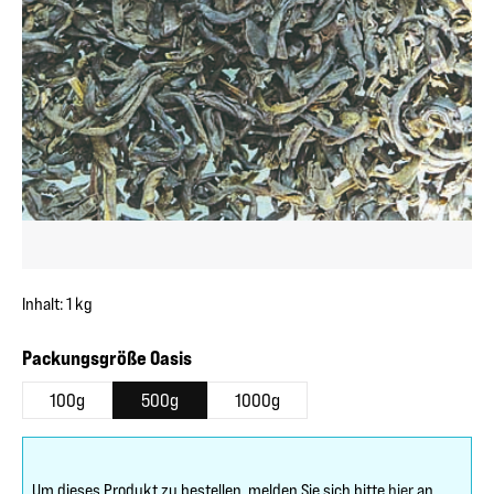
Inhalt:
1 kg
auswählen
Packungsgröße Oasis
100g
500g
1000g
Um dieses Produkt zu bestellen, melden Sie sich bitte
hier
an.