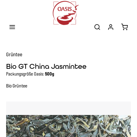
Zum Hauptinhalt springen
Warenk
Grüntee
Bio GT China Jasmintee
Packungsgröße Oasis:
500g
Bio Grüntee
Bildergalerie überspringen