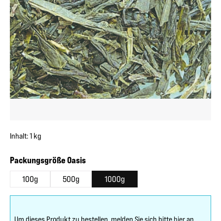
Inhalt:
1 kg
auswählen
Packungsgröße Oasis
100g
500g
1000g
Um dieses Produkt zu bestellen, melden Sie sich bitte
hier
an.