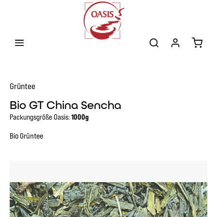
Zum Hauptinhalt springen
Warenk
Grüntee
Bio GT China Sencha
Packungsgröße Oasis:
1000g
Bio Grüntee
Bildergalerie überspringen