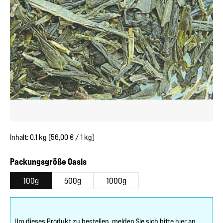
Inhalt:
0.1 kg
(56,00 € / 1 kg)
auswählen
Packungsgröße Oasis
100g
500g
1000g
Um dieses Produkt zu bestellen, melden Sie sich bitte
hier
an.