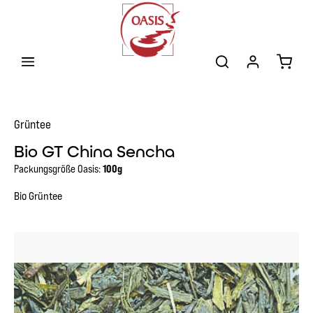
Zum Hauptinhalt springen
Warenk
Grüntee
Bio GT China Sencha
Packungsgröße Oasis:
100g
Bio Grüntee
Bildergalerie überspringen