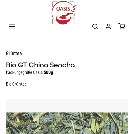
Zum Hauptinhalt springen
Warenk
Grüntee
Bio GT China Sencha
Packungsgröße Oasis:
500g
Bio Grüntee
Bildergalerie überspringen