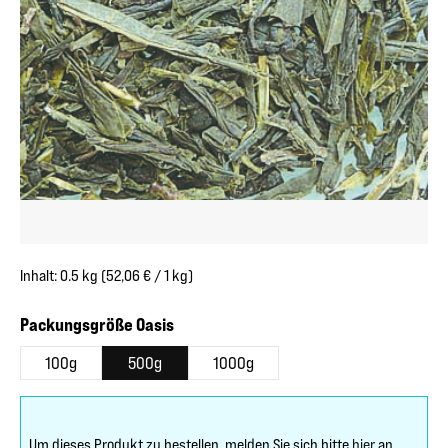
Inhalt:
0.5 kg
(52,06 € / 1 kg)
auswählen
Packungsgröße Oasis
100g
500g
1000g
Um dieses Produkt zu bestellen, melden Sie sich bitte
hier
an.