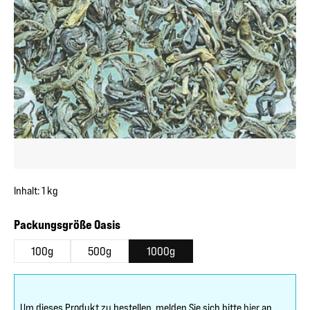
Inhalt:
1 kg
auswählen
Packungsgröße Oasis
100g
500g
1000g
Um dieses Produkt zu bestellen, melden Sie sich bitte
hier
an.