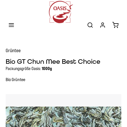
Zum Hauptinhalt springen
Warenk
Grüntee
Bio GT Chun Mee Best Choice
Packungsgröße Oasis:
1000g
Bio Grüntee
Bildergalerie überspringen