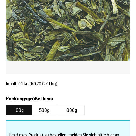
Inhalt:
0.1 kg
(59,70 € / 1 kg)
auswählen
Packungsgröße Oasis
100g
500g
1000g
Um dieses Produkt zu bestellen, melden Sie sich bitte
hier
an.