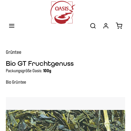
Zum Hauptinhalt springen
Warenk
Grüntee
Bio GT Fruchtgenuss
Packungsgröße Oasis:
100g
Bio Grüntee
Bildergalerie überspringen