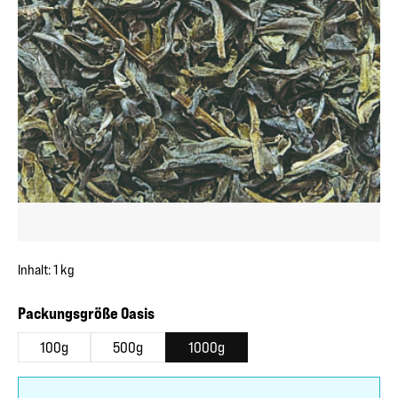
Inhalt:
1 kg
auswählen
Packungsgröße Oasis
100g
500g
1000g