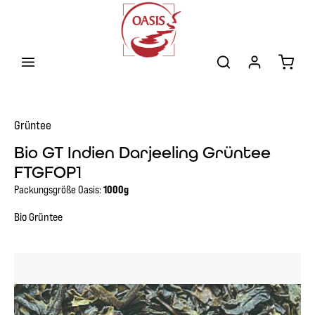
Zum Hauptinhalt springen
Warenk
Grüntee
Bio GT Indien Darjeeling Grüntee
FTGFOP1
Packungsgröße Oasis:
1000g
Bio Grüntee
Bildergalerie überspringen