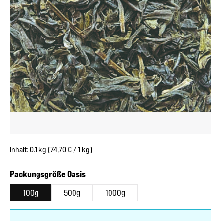
Inhalt:
0.1 kg
(74,70 € / 1 kg)
auswählen
Packungsgröße Oasis
100g
500g
1000g