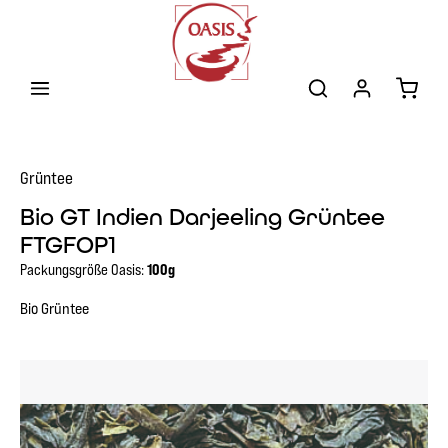
Zum Hauptinhalt springen
Warenk
Grüntee
Bio GT Indien Darjeeling Grüntee
FTGFOP1
Packungsgröße Oasis:
100g
Bio Grüntee
Bildergalerie überspringen