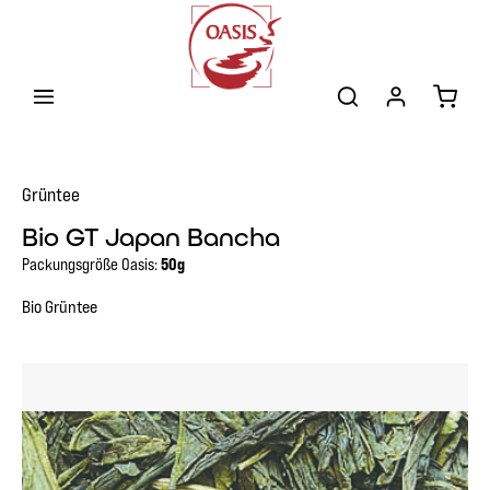
Zum Hauptinhalt springen
Warenk
Grüntee
Bio GT Japan Bancha
Packungsgröße Oasis:
50g
Bio Grüntee
Bildergalerie überspringen