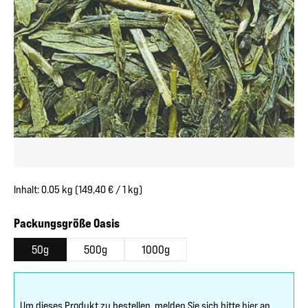
Inhalt:
0.05 kg
(149,40 € / 1 kg)
auswählen
Packungsgröße Oasis
50g
500g
1000g
Um dieses Produkt zu bestellen, melden Sie sich bitte
hier
an.