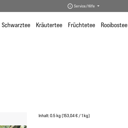
Service/Hilfe
Schwarztee
Kräutertee
Früchtetee
Rooibostee
Inhalt:
0.5 kg
(153,04 € / 1 kg)