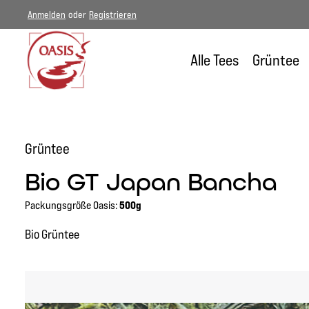
Anmelden
oder
Registrieren
um Hauptinhalt springen
Zur Hauptnavigation springen
Alle Tees
Grüntee
Grüntee
Bio GT Japan Bancha
Packungsgröße Oasis:
500g
Bio Grüntee
Bildergalerie überspringen