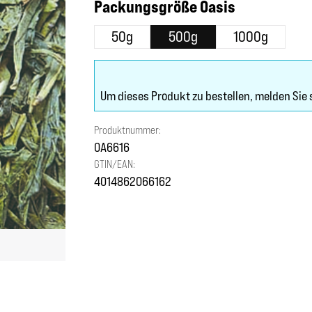
auswählen
Packungsgröße Oasis
50g
500g
1000g
Um dieses Produkt zu bestellen, melden Sie 
Produktnummer:
OA6616
GTIN/EAN:
4014862066162