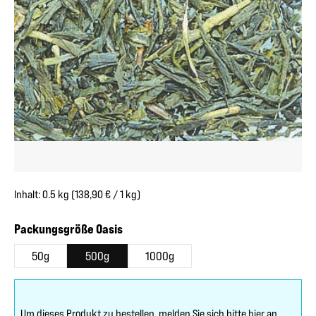
Inhalt:
0.5 kg
(138,90 € / 1 kg)
auswählen
Packungsgröße Oasis
50g
500g
1000g
Um dieses Produkt zu bestellen, melden Sie sich bitte
hier
an.