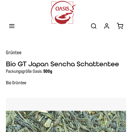
Zum Hauptinhalt springen
Warenk
Grüntee
Bio GT Japan Sencha Schattentee
Packungsgröße Oasis:
500g
Bio Grüntee
Bildergalerie überspringen