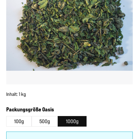
Inhalt:
1 kg
auswählen
Packungsgröße Oasis
100g
500g
1000g