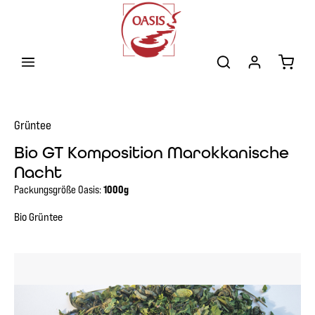
Zum Hauptinhalt springen
Warenk
Grüntee
Bio GT Komposition Marokkanische
Nacht
Packungsgröße Oasis:
1000g
Bio Grüntee
Bildergalerie überspringen