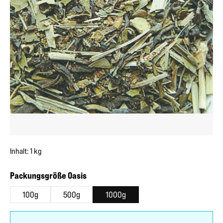
Inhalt:
1 kg
auswählen
Packungsgröße Oasis
100g
500g
1000g