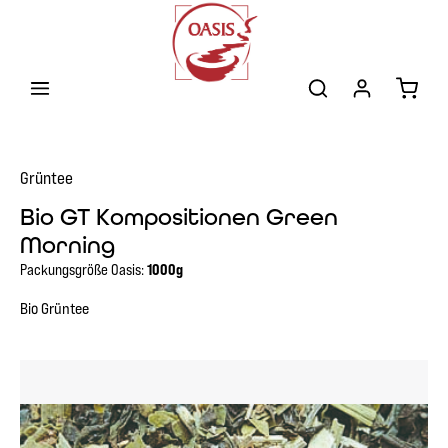
Zum Hauptinhalt springen
Warenk
Grüntee
Bio GT Kompositionen Green
Morning
Packungsgröße Oasis:
1000g
Bio Grüntee
Bildergalerie überspringen