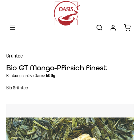
Zum Hauptinhalt springen
Warenk
Grüntee
Bio GT Mango-Pfirsich finest
Packungsgröße Oasis:
500g
Bio Grüntee
Bildergalerie überspringen