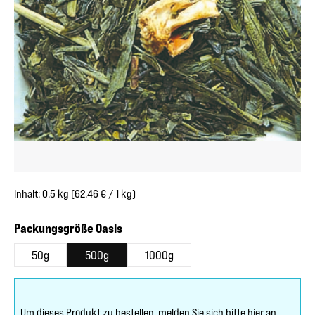
Inhalt:
0.5 kg
(62,46 € / 1 kg)
auswählen
Packungsgröße Oasis
50g
500g
1000g
Um dieses Produkt zu bestellen, melden Sie sich bitte
hier
an.