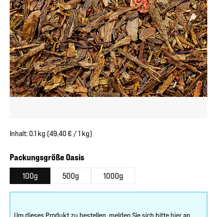
Inhalt:
0.1 kg
(49,40 € / 1 kg)
auswählen
Packungsgröße Oasis
100g
500g
1000g
Um dieses Produkt zu bestellen, melden Sie sich bitte
hier
an.