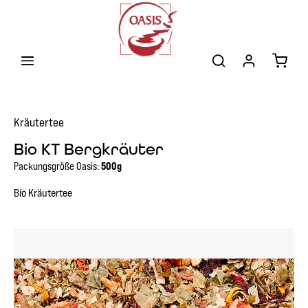
Zum Hauptinhalt springen
Warenk
Kräutertee
Bio KT Bergkräuter
Packungsgröße Oasis:
500g
Bio Kräutertee
Bildergalerie überspringen