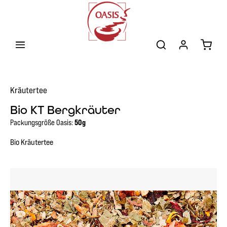
Zum Hauptinhalt springen
Warenk
Kräutertee
Bio KT Bergkräuter
Packungsgröße Oasis:
50g
Bio Kräutertee
Bildergalerie überspringen