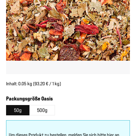
Inhalt:
0.05 kg
(93,20 € / 1 kg)
auswählen
Packungsgröße Oasis
50g
500g
Um dieses Produkt zu bestellen, melden Sie sich bitte
hier
an.