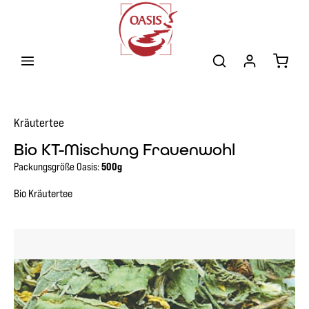
Zum Hauptinhalt springen
Warenk
Kräutertee
Bio KT-Mischung Frauenwohl
Packungsgröße Oasis:
500g
Bio Kräutertee
Bildergalerie überspringen