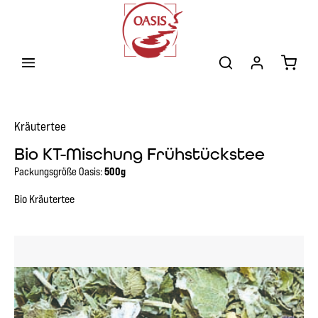
Zum Hauptinhalt springen
Warenk
Kräutertee
Bio KT-Mischung Frühstückstee
Packungsgröße Oasis:
500g
Bio Kräutertee
Bildergalerie überspringen