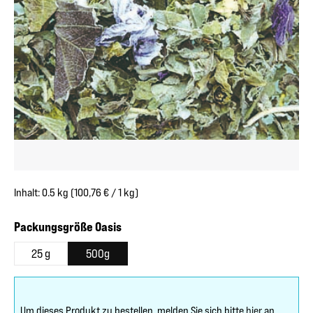
Inhalt:
0.5 kg
(100,76 € / 1 kg)
auswählen
Packungsgröße Oasis
25 g
500g
Um dieses Produkt zu bestellen, melden Sie sich bitte
hier
an.