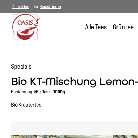
Anmelden
oder
Registrieren
um Hauptinhalt springen
Zur Hauptnavigation springen
Alle Tees
Grüntee
Specials
Bio KT-Mischung Lemon
Packungsgröße Oasis:
1000g
Bio Kräutertee
Bildergalerie überspringen