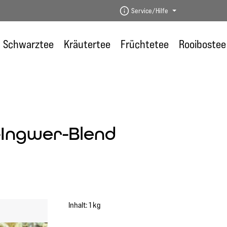
Service/Hilfe
Schwarztee
Kräutertee
Früchtetee
Rooibostee
-Ingwer-Blend
Inhalt:
1 kg