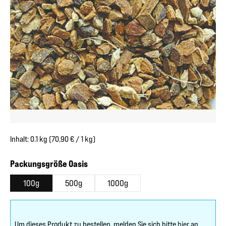
Inhalt:
0.1 kg
(70,90 € / 1 kg)
auswählen
Packungsgröße Oasis
100g
500g
1000g
Um dieses Produkt zu bestellen, melden Sie sich bitte
hier
an.