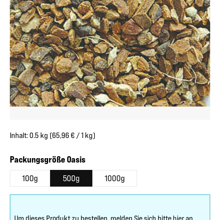
Inhalt:
0.5 kg
(65,96 € / 1 kg)
auswählen
Packungsgröße Oasis
100g
500g
1000g
Um dieses Produkt zu bestellen, melden Sie sich bitte
hier
an.